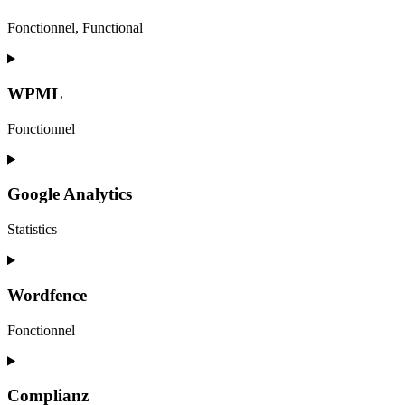
Fonctionnel, Functional
Consent
to
service
WPML
wordpress
Fonctionnel
Consent
to
service
Google Analytics
wpml
Statistics
Consent
to
service
Wordfence
google-
analytics
Fonctionnel
Consent
to
service
Complianz