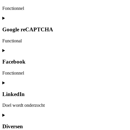
wordfence
Fonctionnel
Consent
to
service
Google reCAPTCHA
complianz
Functional
Consent
to
service
Facebook
google-
recaptcha
Fonctionnel
Consent
to
service
LinkedIn
facebook
Doel wordt onderzocht
Consent
to
service
Diversen