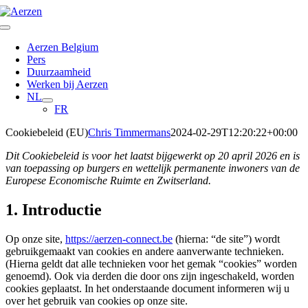
Ga
naar
Toggle
inhoud
Navigation
Aerzen Belgium
Pers
Duurzaamheid
Werken bij Aerzen
NL
FR
Cookiebeleid (EU)
Chris Timmermans
2024-02-29T12:20:22+00:00
Dit Cookiebeleid is voor het laatst bijgewerkt op 20 april 2026 en is
van toepassing op burgers en wettelijk permanente inwoners van de
Europese Economische Ruimte en Zwitserland.
1. Introductie
Op onze site,
https://aerzen-connect.be
(hierna: “de site”) wordt
gebruikgemaakt van cookies en andere aanverwante technieken.
(Hierna geldt dat alle technieken voor het gemak “cookies” worden
genoemd). Ook via derden die door ons zijn ingeschakeld, worden
cookies geplaatst. In het onderstaande document informeren wij u
over het gebruik van cookies op onze site.