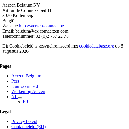
Aerzen Belgium NV
Arthur de Coninckstraat 11
3070 Kortenberg
België
Website:
https://aerzen-connect.be
Email:
belgium@
ex.com
aerzen.com
Telefoonnummer: 32 (0)2 757 22 78
Dit Cookiebeleid is gesynchroniseerd met
cookiedatabase.org
op 5
augustus 2026.
Pages
Aerzen Belgium
Pers
Duurzaamheid
Werken bij Aerzen
NL
FR
Legal
Privacy beleid
Cookiebeleid (EU)